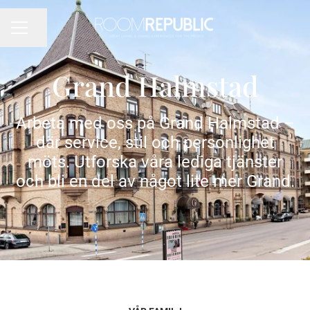
Dela sidan
KARRIÄRMENY
Grand Halmstad
Arbeta med oss på Grand Halmstad –
där service, stil och personlighet
möts. Utforska våra lediga tjänster
och bli en del av något lite mer Grand.