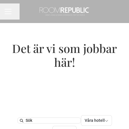
Dela sidan
KARRIÄRMENY
Det är vi som jobbar
här!
Våra hotell
Våra hotell
Search
Platser