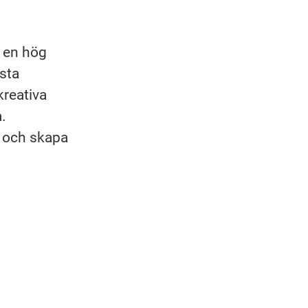
d en hög
ästa
kreativa
.
a och skapa