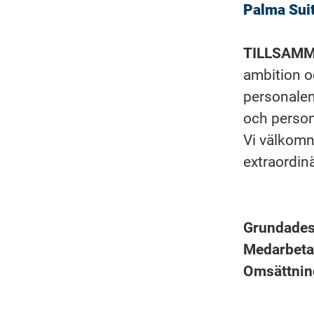
Palma Suit
TILLSAM
ambition o
personalen
och person
Vi välkomna
extraordinä
Grundade
Medarbet
Omsättni