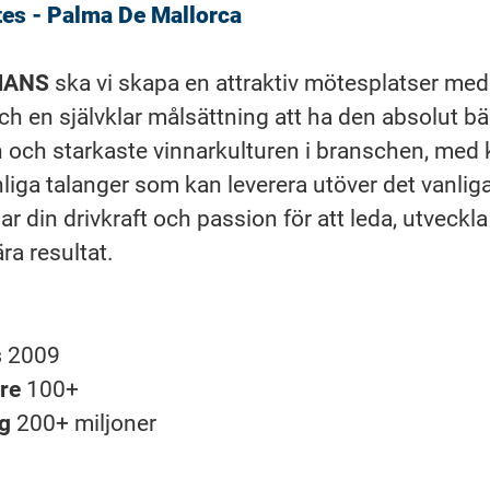
es - Palma De Mallorca
MANS
ska vi skapa en attraktiv mötesplatser me
ch en självklar målsättning att ha den absolut b
 och starkaste vinnarkulturen i branschen, med 
liga talanger som kan leverera utöver det vanliga
r din drivkraft och passion för att leda, utveckl
ra resultat.
s
2009
are
100+
ng
200+ miljoner